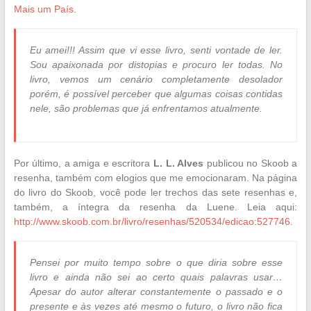
Mais um País
.
Eu amei!!! Assim que vi esse livro, senti vontade de ler.
Sou apaixonada por distopias e procuro ler todas. No
livro, vemos um cenário completamente desolador
porém, é possível perceber que algumas coisas contidas
nele, são problemas que já enfrentamos atualmente.
Por último, a amiga e escritora
L. L. Alves
publicou no Skoob a
resenha, também com elogios que me emocionaram. Na página
do livro do Skoob, você pode ler trechos das sete resenhas e,
também, a íntegra da resenha da Luene. Leia aqui:
http://www.skoob.com.br/livro/resenhas/520534/edicao:527746
.
Pensei por muito tempo sobre o que diria sobre esse
livro e ainda não sei ao certo quais palavras usar…
Apesar do autor alterar constantemente o passado e o
presente e às vezes até mesmo o futuro, o livro não fica