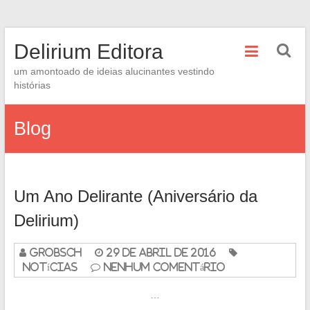
Skip
Delirium Editora
to
content
um amontoado de ideias alucinantes vestindo
histórias
Blog
Um Ano Delirante (Aniversário da
Delirium)
grobsch
29 de abril de 2016
Notícias
Nenhum Comentário
…