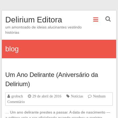
Skip
Delirium Editora
to
content
um amontoado de ideias alucinantes vestindo
histórias
blog
Um Ano Delirante (Aniversário da
Delirium)
grobsch
29 de abril de 2016
Notícias
Nenhum
Comentário
… Um ano delirante prestes a passar. A data de nascimento —
a editora veio a ser oficializada quando recebeu o registro