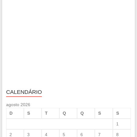
CALENDÁRIO
agosto 2026
D
S
T
Q
Q
S
S
1
2
3
4
5
6
7
8