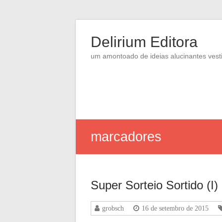
Skip
to
Delirium Editora
content
um amontoado de ideias alucinantes vesti
marcadores
Super Sorteio Sortido (I)
grobsch
16 de setembro de 2015