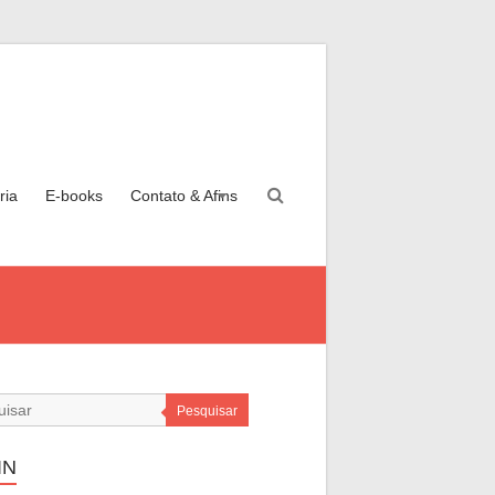
ria
E-books
Contato & Afins
Pesquisar
IN