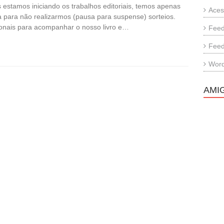
 estamos iniciando os trabalhos editoriais, temos apenas
Aces
a para não realizarmos (pausa para suspense) sorteios.
ionais para acompanhar o nosso livro e…
Feed
Feed
Word
AMI