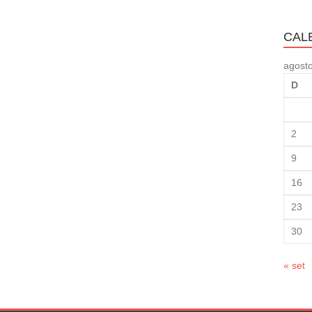
CAL
agost
D
2
9
16
23
30
« set