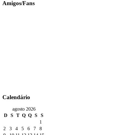
Amigos/Fans
Calendário
agosto 2026
D
S
T
Q
Q
S
S
1
2
3
4
5
6
7
8