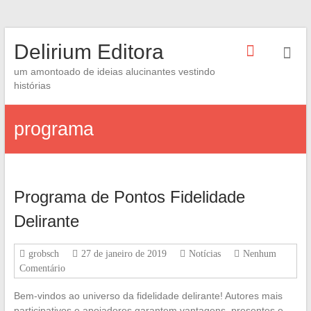
Skip
Delirium Editora
to
content
um amontoado de ideias alucinantes vestindo
histórias
programa
Programa de Pontos Fidelidade
Delirante
grobsch
27 de janeiro de 2019
Notícias
Nenhum
Comentário
Bem-vindos ao universo da fidelidade delirante! Autores mais
participativos e apoiadores garantem vantagens, presentes e