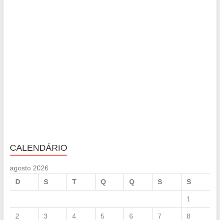
CALENDÁRIO
agosto 2026
D
S
T
Q
Q
S
S
1
2
3
4
5
6
7
8