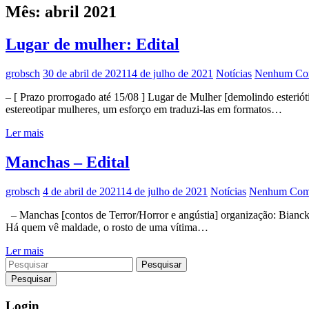
Mês:
abril 2021
Lugar de mulher: Edital
grobsch
30 de abril de 2021
14 de julho de 2021
Notícias
Nenhum Com
– [ Prazo prorrogado até 15/08 ] Lugar de Mulher [demolindo esterióti
estereotipar mulheres, um esforço em traduzi-las em formatos…
Ler mais
Manchas – Edital
grobsch
4 de abril de 2021
14 de julho de 2021
Notícias
Nenhum Come
– Manchas [contos de Terror/Horror e angústia] organização: Bianck 
Há quem vê maldade, o rosto de uma vítima…
Ler mais
Pesquisar
Login