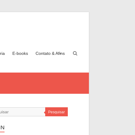
ria
E-books
Contato & Afins
Pesquisar
IN