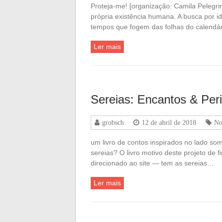
Proteja-me! [organização: Camila Pelegrin
própria existência humana. A busca por i
tempos que fogem das folhas do calendá
Ler mais
Sereias: Encantos & Per
grobsch
12 de abril de 2018
No
um livro de contos inspirados no lado so
sereias? O livro motivo deste projeto de
direcionado ao site — tem as sereias…
Ler mais