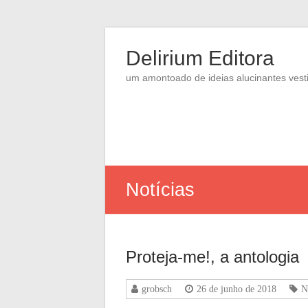
Skip
to
Delirium Editora
content
um amontoado de ideias alucinantes vesti
Notícias
Proteja-me!, a antologia
grobsch
26 de junho de 2018
N