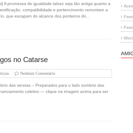
i] A promessa de igualdade talvez seja tão antiga quanto a
Aces
dentificação, compatibilidade e pertencimento remontam a
rio, que escapam do alcance dos ponteiros do…
Feed
Feed
Word
AMI
igos no Catarse
tícias
Nenhum Comentário
mbrio das sereias – Preparados para o lado sombrio das
 financiamento coletivo — clique na imagem acima para ser