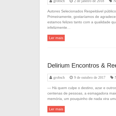
grobsch
2 de janeiro de 2018
N
Autores Selecionados Respeitável públic
Primeiramente, gostaríamos de agradecer
estamos felizes tanto com a qualidade qu
infelizmente…
Ler mais
Delirium Encontros & Re
grobsch
9 de outubro de 2017
— Há quem culpe o destino, azar e outros
centenas de pessoas, a esmagadora maio
memória, um pouquinho de nada vira u
Ler mais