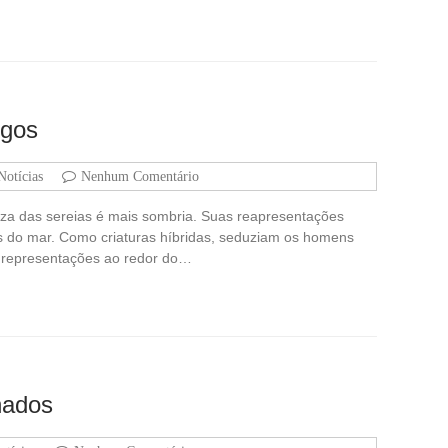
igos
Notícias
Nenhum Comentário
za das sereias é mais sombria. Suas reapresentações
os do mar. Como criaturas híbridas, seduziam os homens
 representações ao redor do…
nados