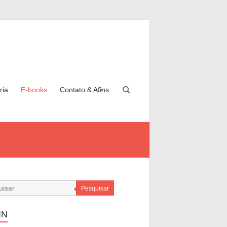
ria
E-books
Contato & Afins
Pesquisar
IN