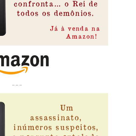
– – –