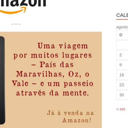
CAL
– – –
agost
D
2
9
16
23
30
« set