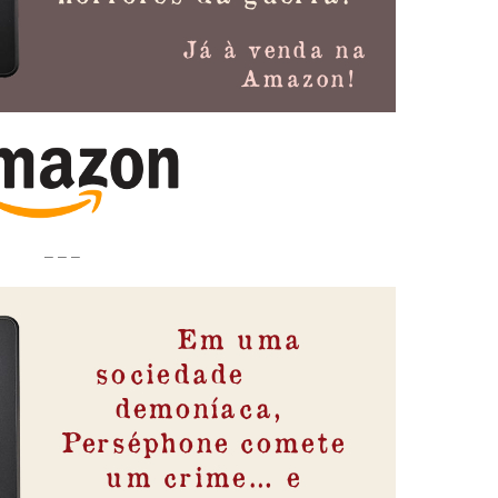
– – –