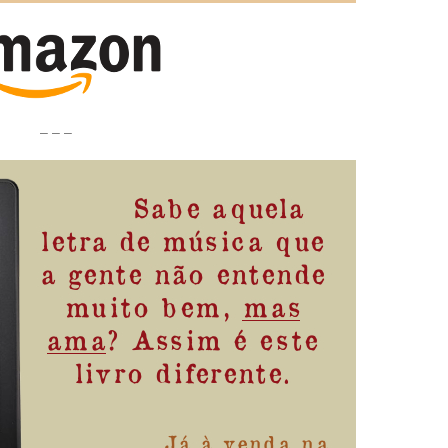
– – –