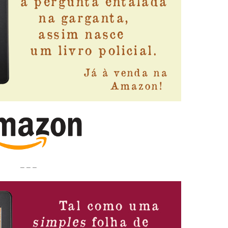
– – –