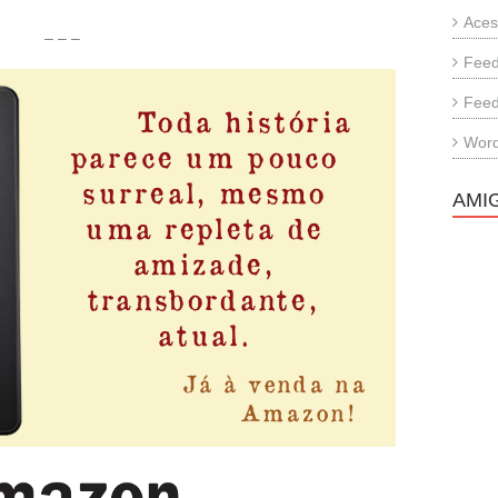
Aces
– – –
Feed
Feed
Word
AMI