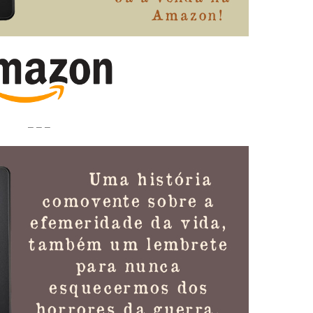
– – –