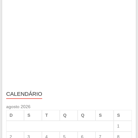
CALENDÁRIO
agosto 2026
D
S
T
Q
Q
S
S
1
2
3
4
5
6
7
8