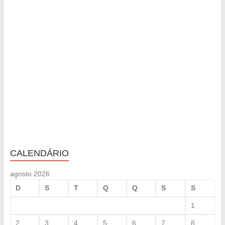
CALENDÁRIO
agosto 2026
D
S
T
Q
Q
S
S
1
2
3
4
5
6
7
8