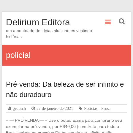
Skip
Delirium Editora
to
content
um amontoado de ideias alucinantes vestindo
histórias
policial
Pré-venda: Da beleza de ser infinito e
não duradouro
grobsch
27 de janeiro de 2021
Notícias
,
Prosa
– — PRÉ-VENDA — – Use o botão acima para comprar o seu
exemplar na pré-venda, por R$40,00 (com frete para todo o
Brasil incluso no preço) ∞ Da beleza de ser infinito e não