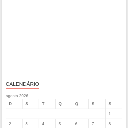
CALENDÁRIO
agosto 2026
D
S
T
Q
Q
S
S
1
2
3
4
5
6
7
8