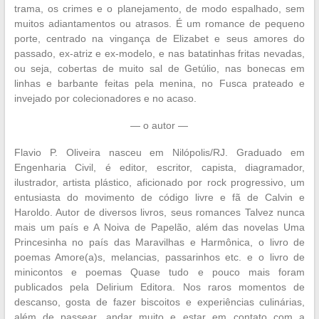
trama, os crimes e o planejamento, de modo espalhado, sem
muitos adiantamentos ou atrasos. É um romance de pequeno
porte, centrado na vingança de Elizabet e seus amores do
passado, ex-atriz e ex-modelo, e nas batatinhas fritas nevadas,
ou seja, cobertas de muito sal de Getúlio, nas bonecas em
linhas e barbante feitas pela menina, no Fusca prateado e
invejado por colecionadores e no acaso.
— o autor —
Flavio P. Oliveira nasceu em Nilópolis/RJ. Graduado em
Engenharia Civil, é editor, escritor, capista, diagramador,
ilustrador, artista plástico, aficionado por rock progressivo, um
entusiasta do movimento de código livre e fã de Calvin e
Haroldo. Autor de diversos livros, seus romances Talvez nunca
mais um país e A Noiva de Papelão, além das novelas Uma
Princesinha no país das Maravilhas e Harmônica, o livro de
poemas Amore(a)s, melancias, passarinhos etc. e o livro de
minicontos e poemas Quase tudo e pouco mais foram
publicados pela Delirium Editora. Nos raros momentos de
descanso, gosta de fazer biscoitos e experiências culinárias,
além de passear, andar muito e estar em contato com a