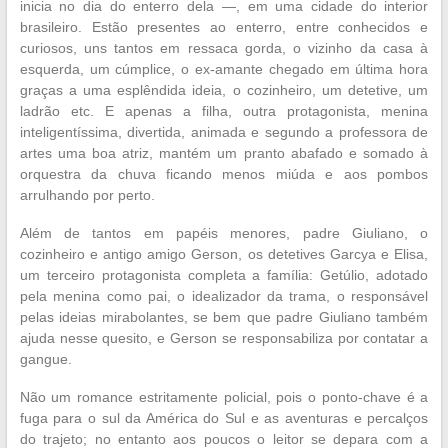
inicia no dia do enterro dela —, em uma cidade do interior
brasileiro. Estão presentes ao enterro, entre conhecidos e
curiosos, uns tantos em ressaca gorda, o vizinho da casa à
esquerda, um cúmplice, o ex-amante chegado em última hora
graças a uma esplêndida ideia, o cozinheiro, um detetive, um
ladrão etc. E apenas a filha, outra protagonista, menina
inteligentíssima, divertida, animada e segundo a professora de
artes uma boa atriz, mantém um pranto abafado e somado à
orquestra da chuva ficando menos miúda e aos pombos
arrulhando por perto.
Além de tantos em papéis menores, padre Giuliano, o
cozinheiro e antigo amigo Gerson, os detetives Garcya e Elisa,
um terceiro protagonista completa a família: Getúlio, adotado
pela menina como pai, o idealizador da trama, o responsável
pelas ideias mirabolantes, se bem que padre Giuliano também
ajuda nesse quesito, e Gerson se responsabiliza por contatar a
gangue.
Não um romance estritamente policial, pois o ponto-chave é a
fuga para o sul da América do Sul e as aventuras e percalços
do trajeto; no entanto aos poucos o leitor se depara com a