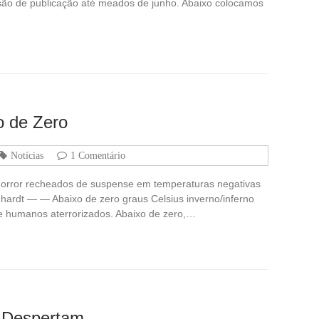
visão de publicação até meados de junho. Abaixo colocamos
o de Zero
Notícias
1 Comentário
horror recheados de suspense em temperaturas negativas
nhardt — — Abaixo de zero graus Celsius inverno/inferno
r e humanos aterrorizados. Abaixo de zero,…
 Despertam