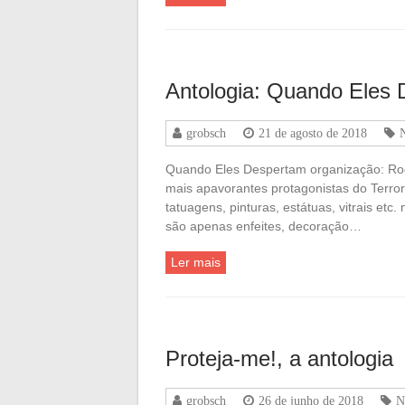
Antologia: Quando Eles
grobsch
21 de agosto de 2018
N
Quando Eles Despertam organização: Rodr
mais apavorantes protagonistas do Terror
tatuagens, pinturas, estátuas, vitrais et
são apenas enfeites, decoração…
Ler mais
Proteja-me!, a antologia
grobsch
26 de junho de 2018
N