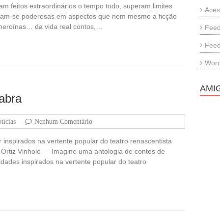
zam feitos extraordinários o tempo todo, superam limites
Aces
velam-se poderosas em aspectos que nem mesmo a ficção
heroínas… da vida real contos,…
Feed
Feed
Word
AMI
abra
tícias
Nenhum Comentário
 inspirados na vertente popular do teatro renascentista
 Ortiz Vinholo — Imagine uma antologia de contos de
lidades inspirados na vertente popular do teatro