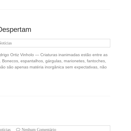
 Despertam
otícias
igo Ortiz Vinholo — Criaturas inanimadas estão entre as
. Bonecos, espantalhos, gárgulas, marionetes, fantoches,
c. não são apenas matéria inorgânica sem expectativas, não
otícias
Nenhum Comentário