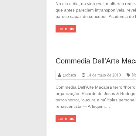
No dia a dia, na vida real, mulheres reali
que antes pareciam intransponíveis, re
parece capaz de conceber. Academia de 
Ler mais
Commedia Dell’Arte Mac
grobsch
14 de maio de 2019
No
Commedia Dell’Arte Macabra terror/horror
organização: Ricardo de Jesus & Rodrigo
terror/horror, loucura e múltiplas persona
renascentista — Arlequim,…
Ler mais