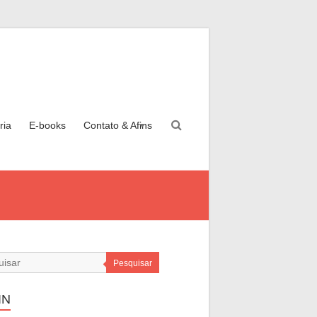
ria
E-books
Contato & Afins
Pesquisar
IN