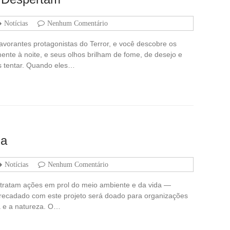
Notícias
Nenhum Comentário
vorantes protagonistas do Terror, e você descobre os
nte à noite, e seus olhos brilham de fome, de desejo e
s tentar. Quando eles…
da
Notícias
Nenhum Comentário
etratam ações em prol do meio ambiente e da vida —
recadado com este projeto será doado para organizações
 e a natureza. O…