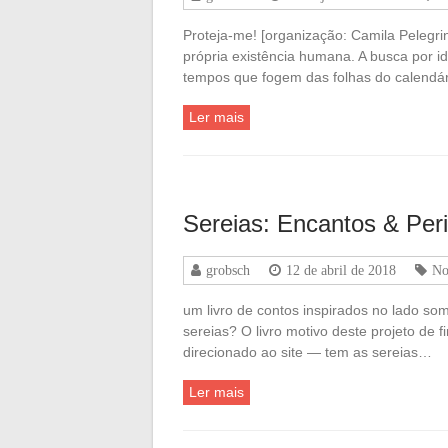
Proteja-me! [organização: Camila Pelegrin
própria existência humana. A busca por i
tempos que fogem das folhas do calendá
Ler mais
Sereias: Encantos & Per
grobsch
12 de abril de 2018
No
um livro de contos inspirados no lado so
sereias? O livro motivo deste projeto de
direcionado ao site — tem as sereias…
Ler mais