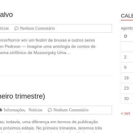
alvo
CAL
agost
tícias
Nenhum Comentário
D
rror/horror em um festim de bruxas e outros seres
son Pedroso — Imagine uma antologia de contos de
 poema sinfônico de Mussorgsky Uma…
2
9
16
23
eiro trimestre)
30
Informações
,
Notícias
Nenhum Comentário
« set
as; todavia, uma diferença em termos de publicação
 próximos editais. No primeiro trimestre, teremos três