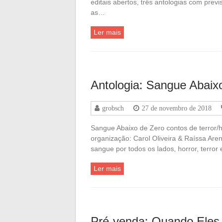
editais abertos, três antologias com pre
as…
Ler mais
Antologia: Sangue Abaix
grobsch
27 de novembro de 2018
Sangue Abaixo de Zero contos de terror/
organização: Carol Oliveira & Raíssa Are
sangue por todos os lados, horror, terro
Ler mais
Pré-venda: Quando Eles