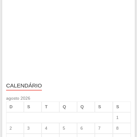
CALENDÁRIO
agosto 2026
D
S
T
Q
Q
S
S
1
2
3
4
5
6
7
8