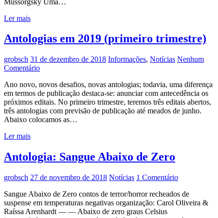
Mussorgsky Uma…
Ler mais
Antologias em 2019 (primeiro trimestre)
grobsch
31 de dezembro de 2018
Informações
,
Notícias
Nenhum
Comentário
Ano novo, novos desafios, novas antologias; todavia, uma diferença
em termos de publicação destaca-se: anunciar com antecedência os
próximos editais. No primeiro trimestre, teremos três editais abertos,
três antologias com previsão de publicação até meados de junho.
Abaixo colocamos as…
Ler mais
Antologia: Sangue Abaixo de Zero
grobsch
27 de novembro de 2018
Notícias
1 Comentário
Sangue Abaixo de Zero contos de terror/horror recheados de
suspense em temperaturas negativas organização: Carol Oliveira &
Raíssa Arenhardt — — Abaixo de zero graus Celsius