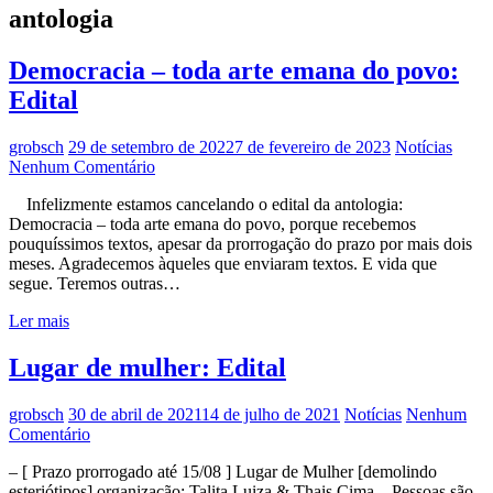
antologia
Democracia – toda arte emana do povo:
Edital
grobsch
29 de setembro de 2022
7 de fevereiro de 2023
Notícias
Nenhum Comentário
Infelizmente estamos cancelando o edital da antologia:
Democracia – toda arte emana do povo, porque recebemos
pouquíssimos textos, apesar da prorrogação do prazo por mais dois
meses. Agradecemos àqueles que enviaram textos. E vida que
segue. Teremos outras…
Ler mais
Lugar de mulher: Edital
grobsch
30 de abril de 2021
14 de julho de 2021
Notícias
Nenhum
Comentário
– [ Prazo prorrogado até 15/08 ] Lugar de Mulher [demolindo
esteriótipos] organização: Talita Luiza & Thais Cima – Pessoas são