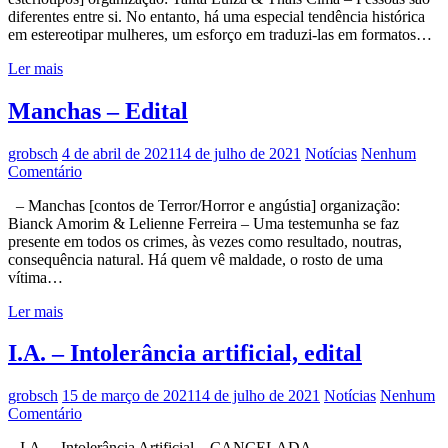
diferentes entre si. No entanto, há uma especial tendência histórica
em estereotipar mulheres, um esforço em traduzi-las em formatos…
Ler mais
Manchas – Edital
grobsch
4 de abril de 2021
14 de julho de 2021
Notícias
Nenhum
Comentário
– Manchas [contos de Terror/Horror e angústia] organização:
Bianck Amorim & Lelienne Ferreira – Uma testemunha se faz
presente em todos os crimes, às vezes como resultado, noutras,
consequência natural. Há quem vê maldade, o rosto de uma
vítima…
Ler mais
I.A. – Intolerância artificial, edital
grobsch
15 de março de 2021
14 de julho de 2021
Notícias
Nenhum
Comentário
– I.A. – Intolerância Artificial – CANCELADA –