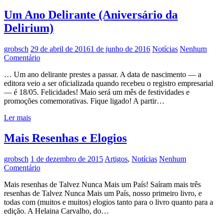
Um Ano Delirante (Aniversário da
Delirium)
grobsch
29 de abril de 2016
1 de junho de 2016
Notícias
Nenhum
Comentário
… Um ano delirante prestes a passar. A data de nascimento — a
editora veio a ser oficializada quando recebeu o registro empresarial
— é 18/05. Felicidades! Maio será um mês de festividades e
promoções comemorativas. Fique ligado! A partir…
Ler mais
Mais Resenhas e Elogios
grobsch
1 de dezembro de 2015
Artigos
,
Notícias
Nenhum
Comentário
Mais resenhas de Talvez Nunca Mais um País! Saíram mais três
resenhas de Talvez Nunca Mais um País, nosso primeiro livro, e
todas com (muitos e muitos) elogios tanto para o livro quanto para a
edição. A Helaina Carvalho, do…