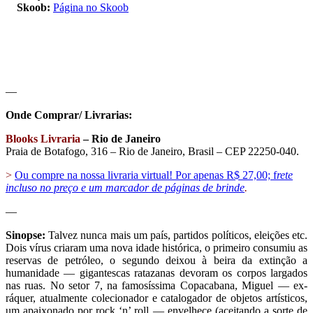
—
Skoob:
Página no Skoob
—
—
Onde Comprar/ Livrarias:
Blooks Livraria
– Rio de Janeiro
Praia de Botafogo, 316 – Rio de Janeiro, Brasil – CEP 22250-040.
>
Ou compre na nossa livraria virtual! Por apenas R$ 27,00; f
rete
incluso no preço e um marcador de páginas de brinde
.
—
Sinopse:
Talvez nunca mais um país, partidos políticos, eleições etc.
Dois vírus criaram uma nova idade histórica, o primeiro consumiu as
reservas de petróleo, o segundo deixou à beira da extinção a
humanidade — gigantescas ratazanas devoram os corpos largados
nas ruas. No setor 7, na famosíssima Copacabana, Miguel — ex-
ráquer, atualmente colecionador e catalogador de objetos artísticos,
um apaixonado por rock ‘n’ roll — envelhece (aceitando a sorte de