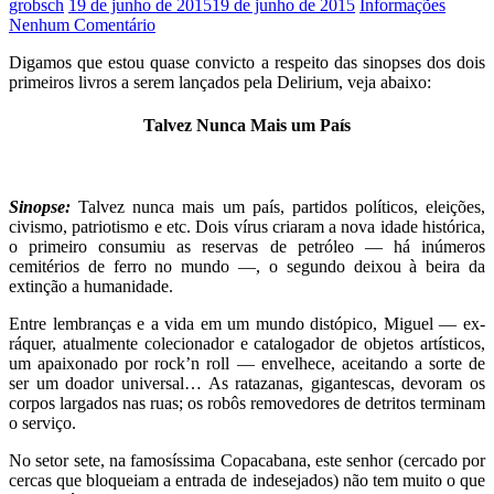
grobsch
19 de junho de 2015
19 de junho de 2015
Informações
Nenhum Comentário
Digamos que estou quase convicto a respeito das sinopses dos dois
primeiros livros a serem lançados pela Delirium, veja abaixo:
Talvez Nunca Mais um País
…
Sinopse:
Talvez nunca mais um país, partidos políticos, eleições,
civismo, patriotismo e etc. Dois vírus criaram a nova idade histórica,
o primeiro consumiu as reservas de petróleo — há inúmeros
cemitérios de ferro no mundo —, o segundo deixou à beira da
extinção a humanidade.
Entre lembranças e a vida em um mundo distópico, Miguel — ex-
ráquer, atualmente colecionador e catalogador de objetos artísticos,
um apaixonado por rock’n roll — envelhece, aceitando a sorte de
ser um doador universal… As ratazanas, gigantescas, devoram os
corpos largados nas ruas; os robôs removedores de detritos terminam
o serviço.
No setor sete, na famosíssima Copacabana, este senhor (cercado por
cercas que bloqueiam a entrada de indesejados) não tem muito o que