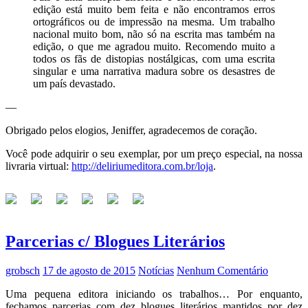
edição está muito bem feita e não encontramos erros
ortográficos ou de impressão na mesma. Um trabalho
nacional muito bom, não só na escrita mas também na
edição, o que me agradou muito. Recomendo muito a
todos os fãs de distopias nostálgicas, com uma escrita
singular e uma narrativa madura sobre os desastres de
um país devastado.
—
Obrigado pelos elogios, Jeniffer, agradecemos de coração.
Você pode adquirir o seu exemplar, por um preço especial, na nossa
livraria virtual:
http://deliriumeditora.com.br/loja
.
Parcerias c/ Blogues Literários
grobsch
17 de agosto de 2015
Notícias
Nenhum Comentário
Uma pequena editora iniciando os trabalhos… Por enquanto,
fechamos parcerias com dez blogues literários mantidos por dez