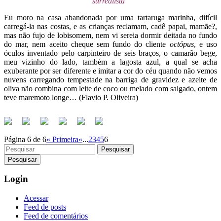
surrealista”
Eu moro na casa abandonada por uma tartaruga marinha, difícil
carregá-la nas costas, e as crianças reclamam, cadê papai, mamãe?,
mas não fujo de lobisomem, nem vi sereia dormir deitada no fundo
do mar, nem aceito cheque sem fundo do cliente
octópus
, e uso
óculos inventado pelo carpinteiro de seis braços, o camarão bege,
meu vizinho do lado, também a lagosta azul, a qual se acha
exuberante por ser diferente e imitar a cor do céu quando não vemos
nuvens carregando tempestade na barriga de gravidez e azeite de
oliva não combina com leite de coco ou melado com salgado, ontem
teve maremoto longe…
(Flavio P. Oliveira)
Página 6 de 6
« Primeira
«
...
2
3
4
5
6
Pesquisar
Login
Acessar
Feed de posts
Feed de comentários