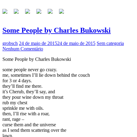
Some People by Charles Bukowski
grobsch
24 de maio de 2015
24 de maio de 2015
Sem categoria
Nenhum Comentário
Some People by Charles Bukowski
some people never go crazy.
me, sometimes I’ll lie down behind the couch
for 3 or 4 days.
they’ll find me there.
it’s Cherub, they’ll say, and
they pour wine down my throat
rub my chest
sprinkle me with oils.
then, I’ll rise with a roar,
rant, rage –
curse them and the universe
as I send them scattering over the
lawn.