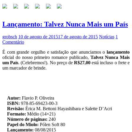
Lançamento: Talvez Nunca Mais um País
grobsch
10 de agosto de 2015
17 de agosto de 2015
Notícias
1
Comentário
É com grande orgulho e satisfação que anunciamos o
lançamento
oficial do nosso primeiro romance publicado,
Talvez Nunca Mais
um País
. (Celebremos!). No preço de
R$27,00
está incluso o frete e
um marcador de brinde.
—
—
Autor:
Flavio P. Oliveira
—
ISBN:
978-85-69423-00-3
—
Revisão:
Érica M. Bettoni Hayashibara e Salette D’Acri
—
Formato:
Médio (14×21)
—
Número de páginas:
240
—
Papel do Miolo:
Pólen Soft 80
—
Lançamento:
08/08/2015