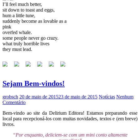
I’ll feel much better,
sit down to toast and eggs,
hum a little tune,
suddenly become as lovable as a
pink
overfed whale.
some people never go crazy.
what truly horrible lives
they must lead.
Sejam Bem-vindos!
grobsch
20 de maio de 2015
23 de maio de 2015
Notícias
Nenhum
Comentário
Bem-vindo ao site da Delirium Editora! Estamos preparando esse
local para recepcioná-los com muitas novidades, textos e (em breve)
livros.
“Por enquanto, deliciem-se com um mini conto altamente