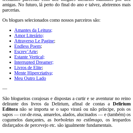
amigas. No futuro, lá perto do final do ano e talvez, abriremos mais
parcerias.
Os blogues selecionados como nossos parceiros são:
Amantes da Leitura;
Amor Literário;
Attraverso Le Pagine
;
Endless Poem
;
Escrev’Arte
;
Estante Vertical;
Interrupted Dreamer;
Livros de Elite
;
Mente Hipercriativa;
Meu Outro Lado
—
São blogueiras corajosas e dispostas a curtir e se aventurar no reino
delirante dos livros da Delirium, afinal de contas a
Delirium
Editora
não se importa se o sapo virará ou não príncipe, pois os
sapos — cor-de-rosa, amarelos, alados, alucinados — e (também) os
cogumelos dançantes, as
borboletas no estômago
, os leopardos
disfarçados de percevejo etc. são igualmente fundamentais.