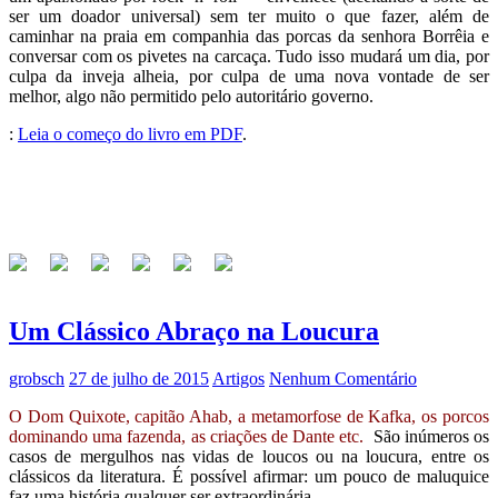
ser um doador universal) sem ter muito o que fazer, além de
caminhar na praia em companhia das porcas da senhora Borrêia e
conversar com os pivetes na carcaça. Tudo isso mudará um dia, por
culpa da inveja alheia, por culpa de uma nova vontade de ser
melhor, algo não permitido pelo autoritário governo.
:
Leia o começo do livro em PDF
.
Um Clássico Abraço na Loucura
grobsch
27 de julho de 2015
Artigos
Nenhum Comentário
O Dom Quixote, capitão Ahab, a metamorfose de Kafka, os porcos
dominando uma fazenda, as criações de Dante etc.
São inúmeros os
casos de mergulhos nas vidas de loucos ou na loucura, entre os
clássicos da literatura. É possível afirmar:
um pouco de maluquice
faz uma história qualquer ser extraordinária
.