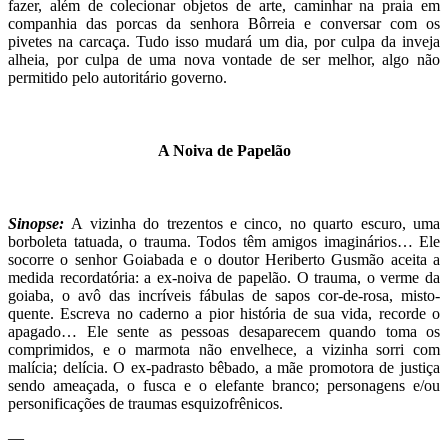
fazer, além de colecionar objetos de arte, caminhar na praia em
companhia das porcas da senhora Bôrreia e conversar com os
pivetes na carcaça. Tudo isso mudará um dia, por culpa da inveja
alheia, por culpa de uma nova vontade de ser melhor, algo não
permitido pelo autoritário governo.
…
A Noiva de Papelão
…
Sinopse:
A vizinha do trezentos e cinco, no quarto escuro, uma
borboleta tatuada, o trauma. Todos têm amigos imaginários… Ele
socorre o senhor Goiabada e o doutor Heriberto Gusmão aceita a
medida recordatória: a ex-noiva de papelão. O trauma, o verme da
goiaba, o avô das incríveis fábulas de sapos cor-de-rosa, misto-
quente. Escreva no caderno a pior história de sua vida, recorde o
apagado… Ele sente as pessoas desaparecem quando toma os
comprimidos, e o marmota não envelhece, a vizinha sorri com
malícia; delícia. O ex-padrasto bêbado, a mãe promotora de justiça
sendo ameaçada, o fusca e o elefante branco; personagens e/ou
personificações de traumas esquizofrênicos.
—